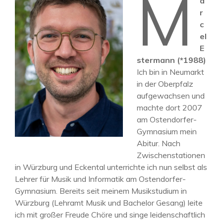
M
a
r
c
el
E
stermann (*1988)
Ich bin in Neumarkt
in der Oberpfalz
aufgewachsen und
machte dort 2007
am Ostendorfer-
Gymnasium mein
Abitur. Nach
Zwischenstationen
in Würzburg und Eckental unterrichte ich nun selbst als
Lehrer für Musik und Informatik am Ostendorfer-
Gymnasium. Bereits seit meinem Musikstudium in
Würzburg (Lehramt Musik und Bachelor Gesang) leite
ich mit großer Freude Chöre und singe leidenschaftlich