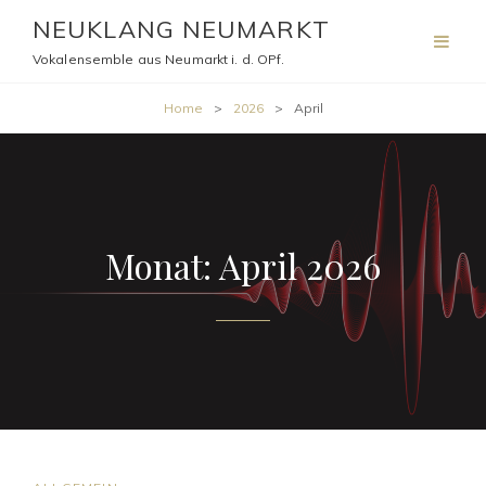
NEUKLANG NEUMARKT
Vokalensemble aus Neumarkt i. d. OPf.
Home
>
2026
>
April
Monat:
April 2026